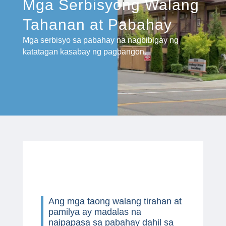
Mga Serbisyong Walang
Tahanan at Pabahay
Mga serbisyo sa pabahay na nagbibigay ng
katatagan kasabay ng pagbangon.
Ang mga taong walang tirahan at
pamilya ay madalas na
naipapasa sa pabahay dahil sa