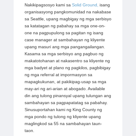
Nakikipagsosyo kami sa
Solid Ground,
isang
organisasyong pangkomunidad na nakabase
sa Seattle, upang magbigay ng mga serbisyo
sa katatagan ng pabahay sa mga one-on-
one na pagpupulong sa pagitan ng isang
case manager at sambahayan ng kliyente
upang masuri ang mga pangangailangan.
Kasama sa mga serbisyo ang pagbuo ng
makatotohanan at nakasentro sa kliyente ng
mga badyet at plano ng pagkilos, pagbibigay
ng mga referral at impormasyon sa
mapagkukunan, at pakikipag-usap sa mga
may-ari ng ari-arian at abogado. Available
din ang tulong pinansyal upang tulungan ang
sambahayan sa pagpapatatag sa pabahay.
Sinusuportahan kami ng King County ng
mga pondo ng tulong ng kliyente upang
maglingkod sa 55 na sambahayan taun-
taon.