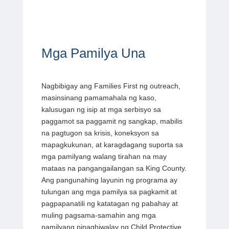
Mga Pamilya Una
Nagbibigay ang Families First
ng outreach,
masinsinang pamamahala ng kaso,
kalusugan ng isip at
mga serbisyo sa
paggamot sa paggamit ng sangkap, mabilis
na pagtugon sa krisis, koneksyon sa
mapagkukunan, at karagdagang suporta sa
mga pamilyang walang tirahan na may
mataas na pangangailangan sa King County.
Ang pangunahing layunin ng programa ay
tulungan ang mga pamilya sa pagkamit at
pagpapanatili ng katatagan ng pabahay at
muling pagsama-samahin ang mga
pamilyang pinaghiwalay ng Child Protective