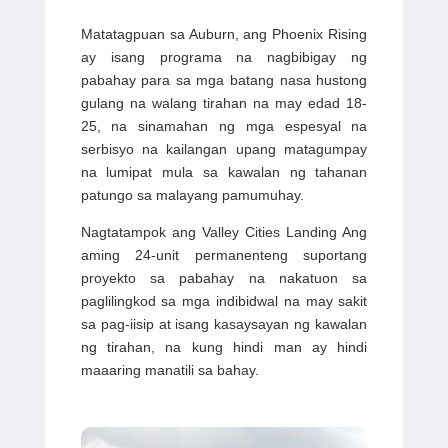
Matatagpuan sa Auburn,
ang Phoenix Rising
ay isang programa na nagbibigay ng
pabahay para sa mga batang nasa hustong
gulang na walang tirahan na may edad 18-
25, na sinamahan ng mga espesyal na
serbisyo na kailangan upang matagumpay
na lumipat mula sa kawalan ng tahanan
patungo sa malayang pamumuhay.
Nagtatampok ang Valley Cities Landing
Ang
aming
24-unit permanenteng suportang
proyekto sa pabahay
na nakatuon sa
paglilingkod sa mga indibidwal na may sakit
sa pag-iisip at isang kasaysayan ng kawalan
ng tirahan, na kung hindi man ay hindi
maaaring manatili sa bahay.