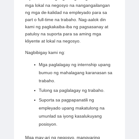
mga lokal na negosyo na nangangailangan
ng mga de-kalidad na empleyado para sa
part o full-time na trabaho. Nag-aalok din
kami ng pagkakaiba-iba ng pagsasanay at
patuloy na suporta para sa aming mga
kliyente at lokal na negosyo.
Nagbibigay kami ng:
Mga paglalagay ng internship upang
bumuo ng mahalagang karanasan sa
trabaho.
Tulong sa paglalagay ng trabaho.
Suporta sa pagpapanatili ng
empleyado upang makatulong na
umunlad sa iyong kasalukuyang
posisyon.
Mga may-ari ng negosyo, mangyaring