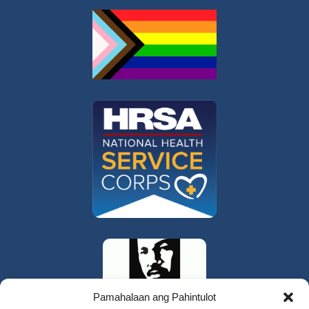
Pamahalaan ang Pahintulot