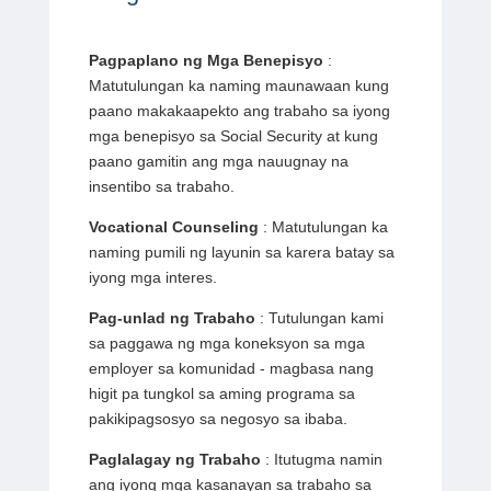
Pagpaplano ng Mga Benepisyo
:
Matutulungan ka naming maunawaan kung
paano makakaapekto ang trabaho sa iyong
mga benepisyo sa Social Security at kung
paano gamitin ang mga nauugnay na
insentibo sa trabaho.
Vocational Counseling
: Matutulungan ka
naming pumili ng layunin sa karera batay sa
iyong mga interes.
Pag-unlad ng Trabaho
: Tutulungan kami
sa paggawa ng mga koneksyon sa mga
employer sa komunidad - magbasa nang
higit pa tungkol sa aming programa sa
pakikipagsosyo sa negosyo sa ibaba.
Paglalagay ng Trabaho
: Itutugma namin
ang iyong mga kasanayan sa trabaho sa