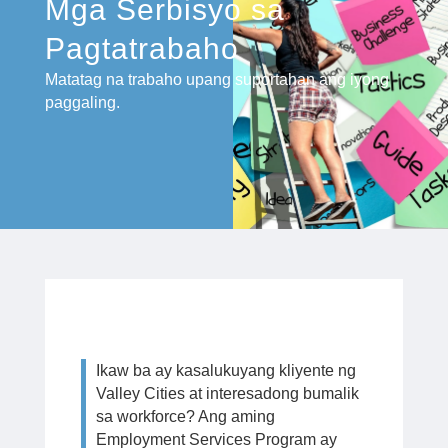
Mga Serbisyo sa
Pagtatrabaho
Matatag na trabaho upang suportahan ang iyong
paggaling.
Ikaw ba ay kasalukuyang kliyente ng
Valley Cities at interesadong bumalik
sa workforce? Ang aming
Employment Services Program ay