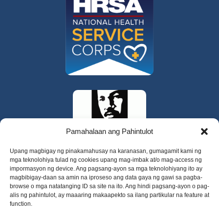
Pamahalaan ang Pahintulot
Upang magbigay ng pinakamahusay na karanasan, gumagamit kami ng
mga teknolohiya tulad ng cookies upang mag-imbak at/o mag-access ng
impormasyon ng device. Ang pagsang-ayon sa mga teknolohiyang ito ay
magbibigay-daan sa amin na iproseso ang data gaya ng gawi sa pagba-
browse o mga natatanging ID sa site na ito. Ang hindi pagsang-ayon o pag-
alis ng pahintulot, ay maaaring makaapekto sa ilang partikular na feature at
function.