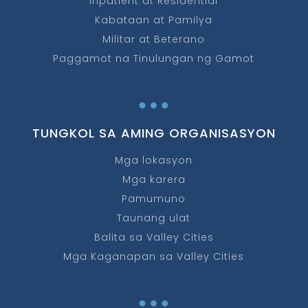
Inpatient at Residential
Kabataan at Pamilya
Militar at Beterano
Paggamot na Tinulungan ng Gamot
…
TUNGKOL SA AMING ORGANISASYON
Mga lokasyon
Mga karera
Pamumuno
Taunang ulat
Balita sa Valley Cities
Mga Kaganapan sa Valley Cities
…