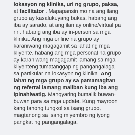
lokasyon ng klinika, uri ng grupo, paksa,
at
facilitator
. Mapapansin mo na ang ilang
grupo ay kasalukuyang bukas, habang ang
iba ay sarado, at ang ilan ay online/virtual pa
rin, habang ang iba ay in-person sa mga
klinika. Ang mga online na grupo ay
karaniwang magagamit sa lahat ng mga
kliyente, habang ang mga personal na grupo
ay karaniwang magagamit lamang sa mga
kliyenteng tumatanggap ng pangangalaga
sa partikular na lokasyon ng klinika.
Ang
lahat ng mga grupo ay sa pamamagitan
ng referral lamang maliban kung iba ang
ipinahiwatig.
Mangyaring bumalik buwan-
buwan para sa mga update. Kung mayroon
kang tanong tungkol sa isang grupo,
magtanong sa isang miyembro ng iyong
pangkat ng pangangalaga.