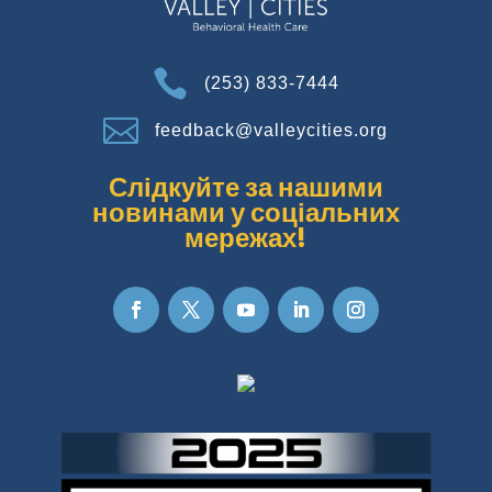

(253) 833-7444

feedback@valleycities.org
Слідкуйте за нашими
новинами у соціальних
мережах!