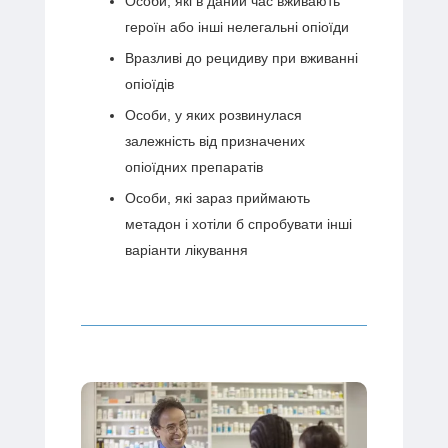
Особи, які в даний час вживають
героїн або інші нелегальні опіоїди
Вразливі до рецидиву при вживанні
опіоїдів
Особи, у яких розвинулася
залежність від призначених
опіоїдних препаратів
Особи, які зараз приймають
метадон і хотіли б спробувати інші
варіанти лікування