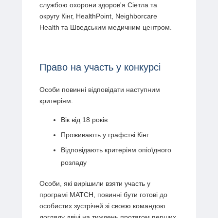
службою охорони здоров'я Сіетла та
округу Кінг, HealthPoint, Neighborcare
Health та Шведським медичним центром.
Право на участь у конкурсі
Особи повинні відповідати наступним
критеріям:
Вік від 18 років
Проживають у графстві Кінг
Відповідають критеріям опіоїдного
розладу
Особи, які вирішили взяти участь у
програмі MATCH, повинні бути готові до
особистих зустрічей зі своєю командою
догляду двічі на тиждень протягом перших