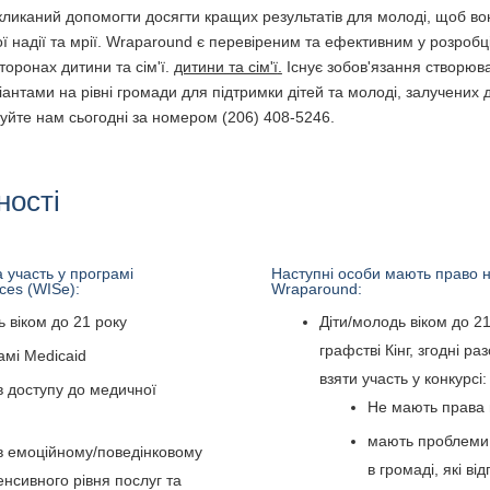
окликаний допомогти досягти кращих результатів для молоді, щоб во
ої надії та мрії. Wraparound є перевіреним та ефективним у розробці
торонах дитини та сім'ї.
дитини та сім'ї
.
Існує зобов'язання створюва
варіантами на рівні громади для підтримки дітей та молоді, залучених
уйте нам сьогодні за номером (206) 408-5246.
ності
 участь у програмі
Наступні особи мають право н
ces (WISe):
Wraparound:
ь віком до 21 року
Діти/молодь віком до 21
графстві Кінг, згодні ра
амі Medicaid
взяти участь у конкурсі:
в доступу до медичної
Не мають права 
мають проблеми 
в емоційному/поведінковому
в громаді, які ві
енсивного рівня послуг та