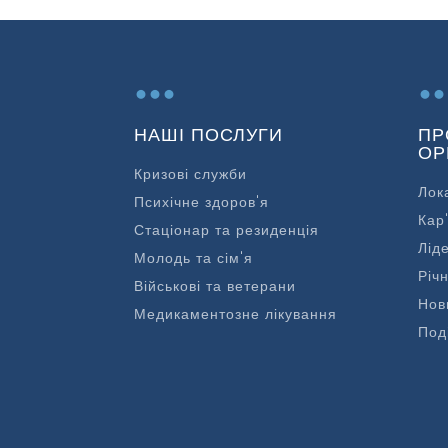
...
..
НАШІ ПОСЛУГИ
ПР
ОР
Кризові служби
Лок
Психічне здоров'я
Кар
Стаціонар та резиденція
Лід
Молодь та сім'я
Річн
Військові та ветерани
Нов
Медикаментозне лікування
Под