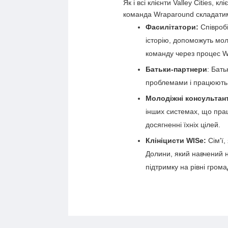
Як і всі клієнти Valley Cities,
команда Wraparound складатиме
Фасилітатори:
Співробі
історію, допоможуть мо
команду через процес W
Батьки-партнери
: Бат
проблемами і працюють 
Молодіжні консультан
інших системах, що прац
досягненні їхніх цілей.
Клініцисти WISe:
Сім'ї,
Долини, який навчений н
підтримку на рівні гром