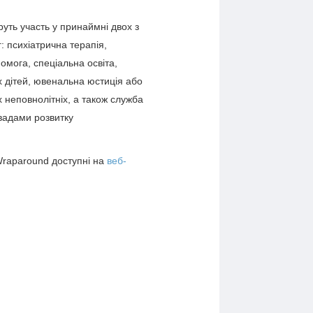
руть участь у принаймні двох з
: психіатрична терапія,
омога, спеціальна освіта,
 дітей, ювенальна юстиція або
 неповнолітніх, а також служба
 вадами розвитку
raparound доступні на
веб-