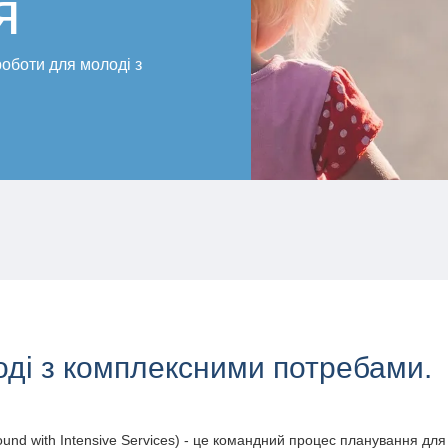
я
оботи для молоді з
ді з комплексними потребами.
nd with Intensive Services) - це командний процес планування дл