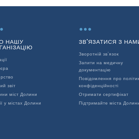
.
...
О НАШУ
ЗВ'ЯЗАТИСЯ З НАМ
ГАНІЗАЦІЮ
Зворотній зв'язок
ації
Запити на медичну
'єра
документацію
ерство
Повідомлення про політи
ий звіт
конфіденційності
ини міст Долини
Отримати сертифікат
ії у містах Долини
Підтримайте міста Долин