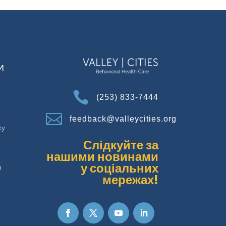
И

(253) 833-7444

feedback@valleycities.org
ку
Слідкуйте за
нашими новинами
у соціальних
и
мережах!