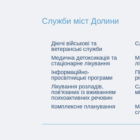
Служби міст Долини
Діючі військові та
С
ветеранські служби
Медична детоксикація та
М
стаціонарне лікування
л
Інформаційно-
П
просвітницькі програми
р
Лікування розладів,
С
пов'язаних із вживанням
м
психоактивних речовин
Комплексне планування
М
с