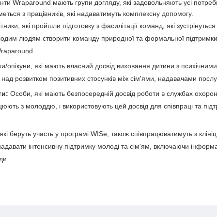
 клієнти Wraparound мають групи догляду, які задовольняють усі потреб
ться з працівників, які надаватимуть комплексну допомогу.
тники, які пройшли підготовку з фасилітації команд, які зустрінуться
лодим людям створити команду природної та формальної підтримки
raparound.
ьки/опікуни, які мають власний досвід виховання дитини з психічни
над розвитком позитивних стосунків між сім'ями, надавачами послу
ти:
Особи, які мають безпосередній досвід роботи в службах охорон
юють з молоддю, і використовують цей досвід для співпраці та підт
 які беруть участь у програмі WISe, також співпрацюватимуть з клініц
адавати інтенсивну підтримку молоді та сім'ям, включаючи інформа
ади.