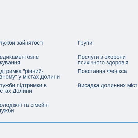
лужби зайнятості
Групи
едикаментозне
Послуги з охорони
ікування
психічного здоров'я
ідтримка "рівний-
Повстання Фенікса
івному" у містах Долини
лужби підтримки в
Висадка долинних міст
істах Долини
олодіжні та сімейні
лужби