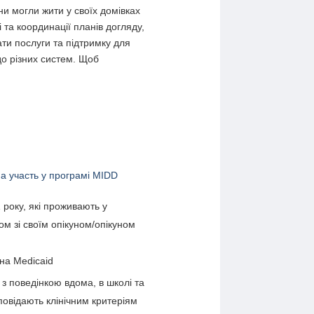
ни могли жити у своїх домівках
 та координації планів догляду,
ти послуги та підтримку для
 до різних систем. Щоб
а участь у програмі MIDD
 року, які проживають у
зом зі своїм опікуном/опікуном
на Medicaid
з поведінкою вдома, в школі та
дповідають клінічним критеріям