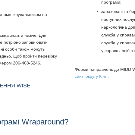
програми;
зараховані та бе
куном/піклувальником на
наступних послуг
наркологічна доп
служба у справах
ожна знайти нижче
.
Для
не потрібно заповнювати
служба у справах
ні особи також можуть
у справах осіб з
дньо, щоб пройти перевірку
омером 206-408-5246.
Форми направлень до MIDD W
сайті округу Кінг
.
ЕННЯ WISE
ограмі Wraparound?