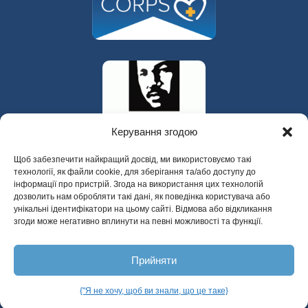
Керування згодою
Щоб забезпечити найкращий досвід, ми використовуємо такі
технології, як файли cookie, для зберігання та/або доступу до
інформації про пристрій. Згода на використання цих технологій
дозволить нам обробляти такі дані, як поведінка користувача або
унікальні ідентифікатори на цьому сайті. Відмова або відкликання
згоди може негативно вплинути на певні можливості та функції.
325 W Gowe Street, Kent, Washington 98032
Прийняти
Copyright 2025 Психіатрична допомога
містам Долини
{"Я не хочу, щоб ви знали, що це таке}
Українська