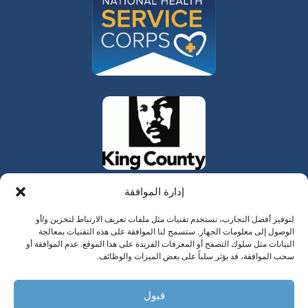
إدارة الموافقة
لتوفير أفضل التجارب، نستخدم تقنيات مثل ملفات تعريف الارتباط لتخزين و/أو
الوصول إلى معلومات الجهاز. ستسمح لنا الموافقة على هذه التقنيات بمعالجة
البيانات مثل سلوك التصفح أو المعرفات الفريدة على هذا الموقع. عدم الموافقة أو
سحب الموافقة، قد يؤثر سلباً على بعض الميزات والوظائف.
325 W Gowe Street، كينت، واشنطن 98032
قبول
حقوق الطبع والنشر 2025 وادي المدن للرعاية الصحية