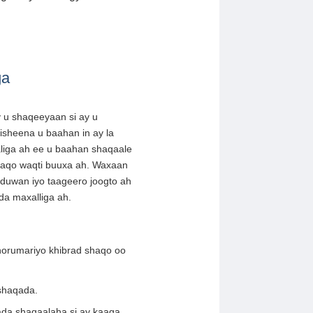
ga
u shaqeeyaan si ay u
isheena u baahan in ay la
iga ah ee u baahan shaqaale
haqo waqti buuxa ah. Waxaan
a duwan iyo taageero joogto ah
a maxalliga ah.
 horumariyo khibrad shaqo oo
shaqada.
ada shaqaalaha si ay kaaga