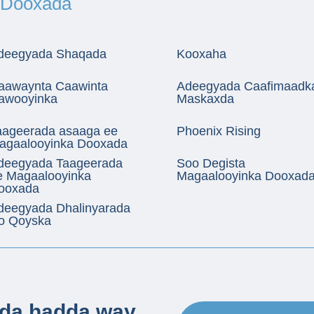
 Dooxada
deegyada Shaqada
Kooxaha
aawaynta Caawinta
Adeegyada Caafimaadk
awooyinka
Maskaxda
aageerada asaaga ee
Phoenix Rising
agaalooyinka Dooxada
deegyada Taageerada
Soo Degista
e Magaalooyinka
Magaalooyinka Dooxad
ooxada
deegyada Dhalinyarada
yo Qoyska
da hadda way