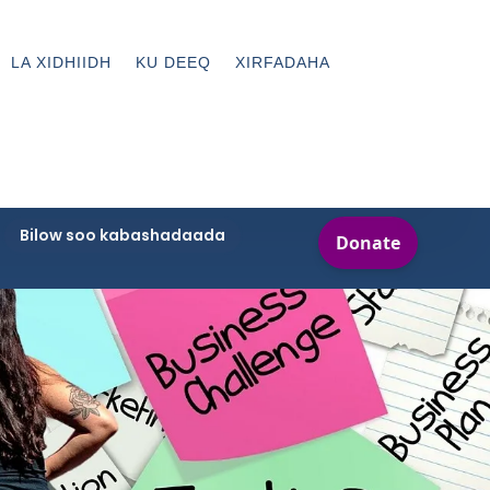
LA XIDHIIDH
KU DEEQ
XIRFADAHA
Bilow soo kabashadaada