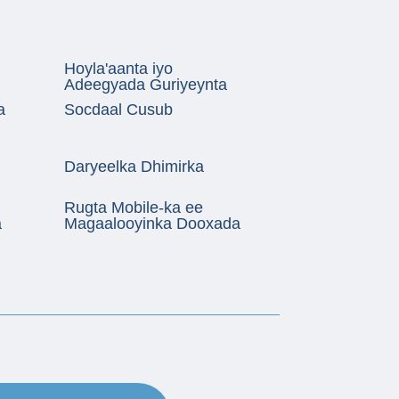
Hoyla'aanta iyo
Adeegyada Guriyeynta
a
Socdaal Cusub
Daryeelka Dhimirka
Rugta Mobile-ka ee
a
Magaalooyinka Dooxada