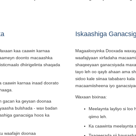
ka
Iskaashiga Ganacsi
axaan kaa caawin karnaa
Magaalooyinka Dooxada waxay 
 saameyn doonto macaashka
waafajiyaan xirfadaha macaami
sticmaalo dhiirigelinta shaqada
shaqeeyaan ganacsiyada maxal
tayo leh oo qayb ahaan ama s
sidoo kale siinaa tababaro kal
 caawin karnaa inaad doorato
macaamiisheena iyo ganacsiyad
ahaaga.
Waxaan bixinaa:
n gacan ka geysan doonaa
yayaasha bulshada - wax badan
Meelaynta layliyo si loo
ashiga ganacsiga hoos ka
qiimo leh.
Ka caawinta meelaynta 
u waafajin doonaa
Taageerada sii haysash