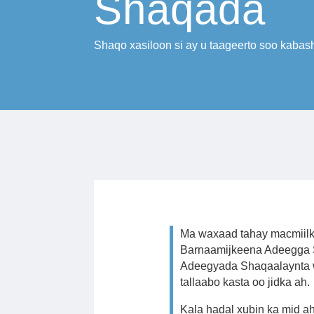
Shaqada
Shaqo xasiloon si ay u taageerto soo kaba
Ma waxaad tahay macmiilk
Barnaamijkeena Adeegga S
Adeegyada Shaqaalaynta w
tallaabo kasta oo jidka ah.
Kala hadal xubin ka mid 