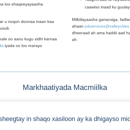
aha loo-shaqeeyayaasha
caawiso inaad ku guula
Milkiilayaasha ganacsiga, fadla
ar u noqon doonaa inaan kaa
ahaan
jobservices@valleycities
cusub.
dheeraad ah ama haddii aad hay
kale oo aanu kugu xidhi karnaa
ah.
da
iyada oo loo marayo
Markhaatiyada Macmiilka
sheegtay in shaqo xasiloon ay ka dhigayso mi