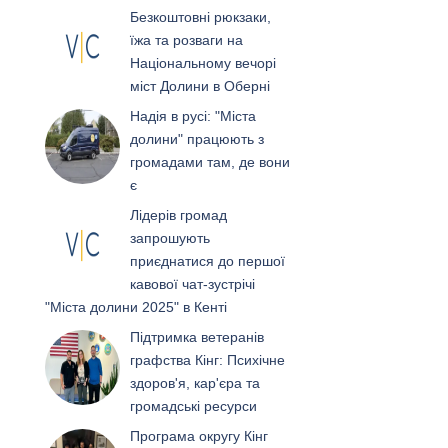
Безкоштовні рюкзаки,
їжа та розваги на
Національному вечорі
міст Долини в Оберні
Надія в русі: "Міста
долини" працюють з
громадами там, де вони
є
Лідерів громад
запрошують
приєднатися до першої
кавової чат-зустрічі
"Міста долини 2025" в Кенті
Підтримка ветеранів
графства Кінг: Психічне
здоров'я, кар'єра та
громадські ресурси
Програма округу Кінг