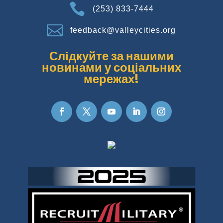

(253) 833-7444

feedback@valleycities.org
Слідкуйте за нашими
новинами у соціальних
мережах!