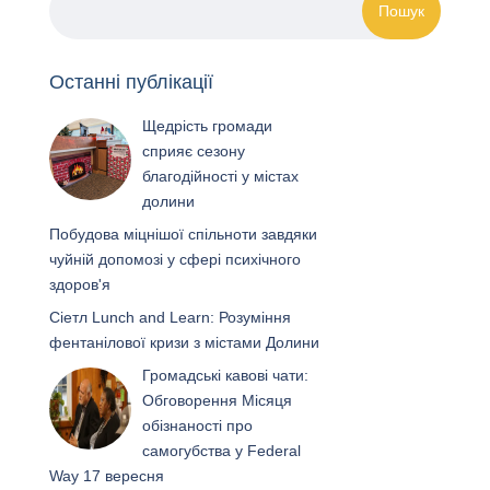
Останні публікації
Щедрість громади
сприяє сезону
благодійності у містах
долини
Побудова міцнішої спільноти завдяки
чуйній допомозі у сфері психічного
здоров'я
Сіетл Lunch and Learn: Розуміння
фентанілової кризи з містами Долини
Громадські кавові чати:
Обговорення Місяця
обізнаності про
самогубства у Federal
Way 17 вересня