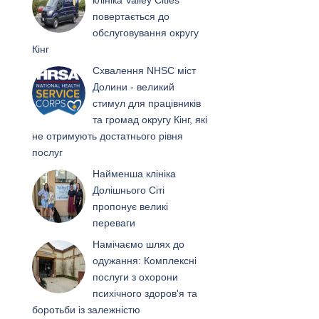
клініка Valley Cities
повертається до
обслуговування округу
Кінг
Схвалення NHSC міст
Долини - великий
стимул для працівників
та громад округу Кінг, які
не отримують достатнього рівня
послуг
Найменша клініка
Долішнього Сіті
пропонує великі
переваги
Намічаємо шлях до
одужання: Комплексні
послуги з охорони
психічного здоров'я та
боротьби із залежністю