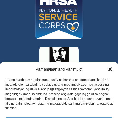
Pamahalaan ang Pahintulot
Upang magbigay ng pinakamahusay na karanasan, gumagamit kami ng
mga teknolohiya tulad ng cookies upang mag-imbak at/o mag-access ng
impormasyon ng device. Ang pagsang-ayon sa mga teknolohiyang ito ay
magbibigay-daan sa amin na iproseso ang data gaya ng gawi sa pagba-
browse o mga natatanging ID sa site na ito. Ang hindi pagsang-ayon o pag-
alis ng pahintulot, ay maaaring makaapekto sa ilang partikular na feature at
function.