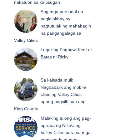
nakatuon sa kalusugan
Ang mga personal na
paglalakbay ay
nagtutulak ng mahabagin
na pangangalaga sa
Valley Cities
Lugar ng Pagbawi Kent at
Batas ni Ricky
Sa kalsada muli:
Nagbabalik ang mobile
clinic ng Valley Cities
upang pagsilbihan ang
King County
Malaking tulong ang pag-
apruba ng NHSC ng
Valley Cities para sa mga
empleyado at mga