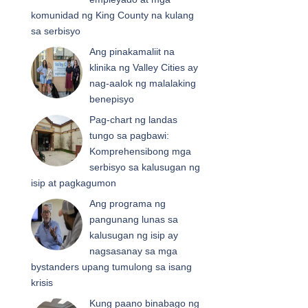
komunidad ng King County na kulang
sa serbisyo
Ang pinakamaliit na
klinika ng Valley Cities ay
nag-aalok ng malalaking
benepisyo
Pag-chart ng landas
tungo sa pagbawi:
Komprehensibong mga
serbisyo sa kalusugan ng
isip at pagkagumon
Ang programa ng
pangunang lunas sa
kalusugan ng isip ay
nagsasanay sa mga
bystanders upang tumulong sa isang
krisis
Kung paano binabago ng