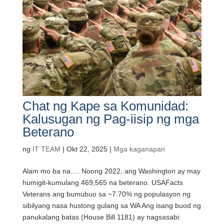
Chat ng Kape sa Komunidad:
Kalusugan ng Pag-iisip ng mga
Beterano
ng
IT TEAM
|
Okt 22, 2025
|
Mga kaganapan
Alam mo ba na…. Noong 2022, ang Washington ay may
humigit-kumulang 469,565 na beterano. USAFacts
Veterans ang bumubuo sa ~7.70% ng populasyon ng
sibilyang nasa hustong gulang sa WA Ang isang buod ng
panukalang batas (House Bill 1181) ay nagsasabi: