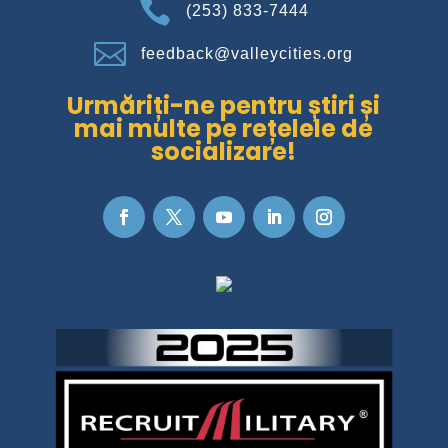

(253) 833-7444

feedback@valleycities.org
Urmăriți-ne pentru știri și
mai multe pe rețelele de
socializare!