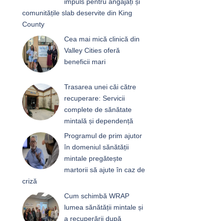
impuls pentru angajați și
comunitățile slab deservite din King
County
Cea mai mică clinică din
Valley Cities oferă
beneficii mari
Trasarea unei căi către
recuperare: Servicii
complete de sănătate
mintală și dependență
Programul de prim ajutor
în domeniul sănătății
mintale pregătește
martorii să ajute în caz de
criză
Cum schimbă WRAP
lumea sănătății mintale și
a recuperării după