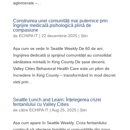
aglomerate –...
Construirea unei comunități mai puternice prin
îngrijire medicală psihologică plină de
compasiune
de
ECHIPA IT
|
22 decembrie 2025
|
Știri
Așa cum se vede în Seattle Weekly De 60 de ani,
îngrijirea dedicată și sprijinul comunității au consolidat
sănătatea mintală în King County De șase decenii,
Valley Cities Behavioral Health Care este un pilon de
încredere în King County – transformând în mod discret
vieți prin...
Seattle Lunch and Learn: Înțelegerea crizei
fentanilului cu Valley Cities
de către
ECHIPA IT
|
Aug 25, 2025
|
Știri
Așa cum apare în Seattle Weekly. Criza fentanilului
continuă să afecteze familiile și comunitățile din zona