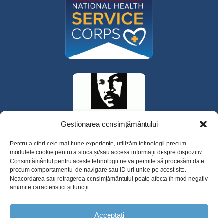
Gestionarea consimțământului
Pentru a oferi cele mai bune experiențe, utilizăm tehnologii precum
modulele cookie pentru a stoca și/sau accesa informații despre dispozitiv.
Consimțământul pentru aceste tehnologii ne va permite să procesăm date
precum comportamentul de navigare sau ID-uri unice pe acest site.
Neacordarea sau retragerea consimțământului poate afecta în mod negativ
anumite caracteristici și funcții.
325 W Gowe Street, Kent, Washington 98032
Acceptați
Copyright 2025 Valley Cities Behavioral