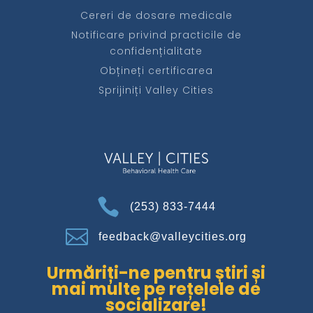
Cereri de dosare medicale
Notificare privind practicile de
confidențialitate
Obțineți certificarea
Sprijiniți Valley Cities

(253) 833-7444

feedback@valleycities.org
Urmăriți-ne pentru știri și
mai multe pe rețelele de
socializare!