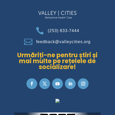

(253) 833-7444

feedback@valleycities.org
Urmăriți-ne pentru știri și
mai multe pe rețelele de
socializare!