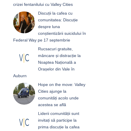
crizei fentanilului cu Valley Cities
Discuții la cafea cu
comunitatea: Discuție
despre luna
conștientizării suicidului în
Federal Way pe 17 septembrie
Rucsacuri gratuite,
mâncare și distracție la
Noaptea Națională a
Orașelor din Vale în
Auburn
Hope on the move: Valley
Cities ajunge la
comunități acolo unde
acestea se află
Liderii comunității sunt
invitați să participe la
prima discuție la cafea