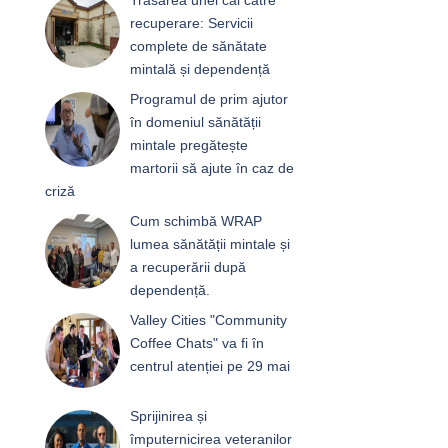
recuperare: Servicii
complete de sănătate
mintală și dependență
Programul de prim ajutor
în domeniul sănătății
mintale pregătește
martorii să ajute în caz de
criză
Cum schimbă WRAP
lumea sănătății mintale și
a recuperării după
dependență.
Valley Cities "Community
Coffee Chats" va fi în
centrul atenției pe 29 mai
Sprijinirea și
împuternicirea veteranilor