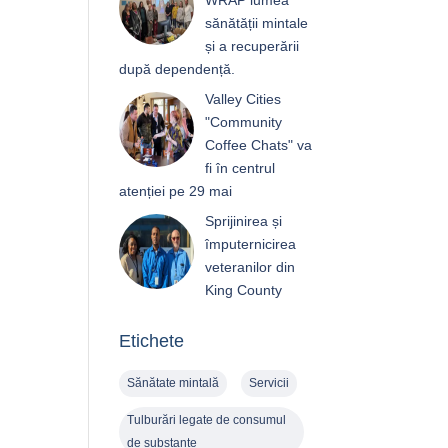
WRAP lumea
sănătății mintale
și a recuperării
după dependență.
Valley Cities
"Community
Coffee Chats" va
fi în centrul
atenției pe 29 mai
Sprijinirea și
împuternicirea
veteranilor din
King County
Etichete
Sănătate mintală
Servicii
Tulburări legate de consumul
de substanțe