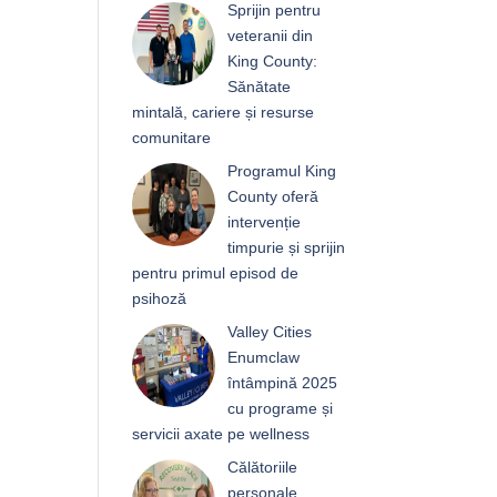
Sprijin pentru
veteranii din
King County:
Sănătate
mintală, cariere și resurse
comunitare
Programul King
County oferă
intervenție
timpurie și sprijin
pentru primul episod de
psihoză
Valley Cities
Enumclaw
întâmpină 2025
cu programe și
servicii axate pe wellness
Călătoriile
personale