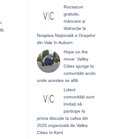
Rucsacuri
gratuite,
mâncare și
n
distracție la
tă,
Noaptea Națională a Orașelor
din Vale în Auburn
Hope on the
move: Valley
Cities ajunge la
comunități acolo
unde acestea se află
Liderii
comunității sunt
invitați să
participe la
prima discuție la cafea din
2025 organizată de Valley
Cities în Kent