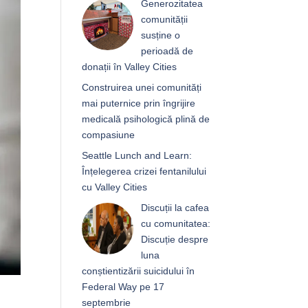
Generozitatea
comunității
susține o
perioadă de
donații în Valley Cities
Construirea unei comunități
mai puternice prin îngrijire
medicală psihologică plină de
compasiune
Seattle Lunch and Learn:
Înțelegerea crizei fentanilului
cu Valley Cities
Discuții la cafea
cu comunitatea:
Discuție despre
luna
conștientizării suicidului în
Federal Way pe 17
septembrie