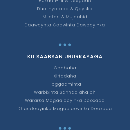
Bukaan-jiif & Deegaan
Dhalinyarada & Qoyska
Milatari & Mujaahid
Daawaynta Caawinta Dawooyinka
…
KU SAABSAN URURKAYAGA
Goobaha
Xirfadaha
Hoggaaminta
Warbixinta Sannadlaha ah
Wararka Magaalooyinka Dooxada
Dhacdooyinka Magaalooyinka Dooxada
…