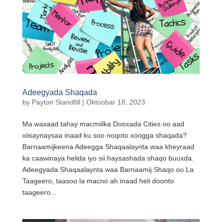
Adeegyada Shaqada
by
Payton Standfill
|
Oktoobar 18, 2023
Ma waxaad tahay macmiilka Dooxada Cities oo aad
xiisaynaysaa inaad ku soo noqoto xoogga shaqada?
Barnaamijkeena Adeegga Shaqaalaynta waa kheyraad
ka caawinaya helida iyo sii haysashada shaqo buuxda.
Adeegyada Shaqaalaynta waa Barnaamij Shaqo oo La
Taageero, taasoo la macno ah inaad heli doonto
taageero...