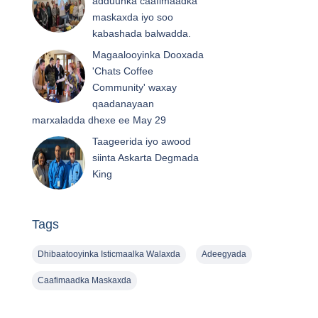
adduunka caafimaadka
maskaxda iyo soo
kabashada balwadda.
Magaalooyinka Dooxada
'Chats Coffee
Community' waxay
qaadanayaan
marxaladda dhexe ee May 29
Taageerida iyo awood
siinta Askarta Degmada
King
Tags
Dhibaatooyinka Isticmaalka Walaxda
Adeegyada
Caafimaadka Maskaxda