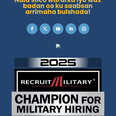
badan oo ku saabsan
arrimaha bulshada!