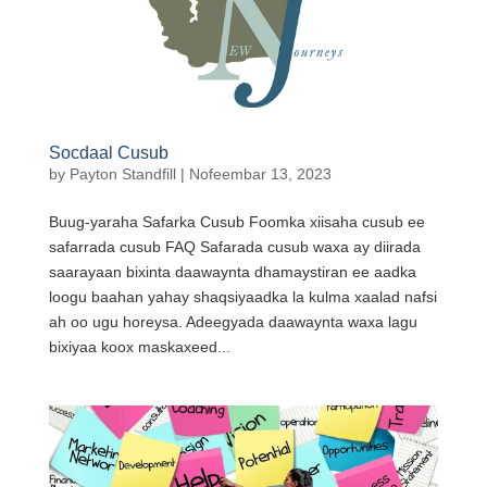
Socdaal Cusub
by
Payton Standfill
|
Nofeembar 13, 2023
Buug-yaraha Safarka Cusub Foomka xiisaha cusub ee
safarrada cusub FAQ Safarada cusub waxa ay diirada
saarayaan bixinta daawaynta dhamaystiran ee aadka
loogu baahan yahay shaqsiyaadka la kulma xaalad nafsi
ah oo ugu horeysa. Adeegyada daawaynta waxa lagu
bixiyaa koox maskaxeed...