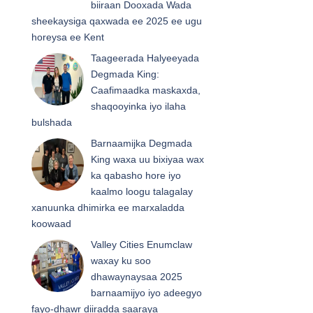
biiraan Dooxada Wada
sheekaysiga qaxwada ee 2025 ee ugu
horeysa ee Kent
Taageerada Halyeeyada
Degmada King:
Caafimaadka maskaxda,
shaqooyinka iyo ilaha
bulshada
Barnaamijka Degmada
King waxa uu bixiyaa wax
ka qabasho hore iyo
kaalmo loogu talagalay
xanuunka dhimirka ee marxaladda
koowaad
Valley Cities Enumclaw
waxay ku soo
dhawaynaysaa 2025
barnaamijyo iyo adeegyo
fayo-dhawr diiradda saaraya