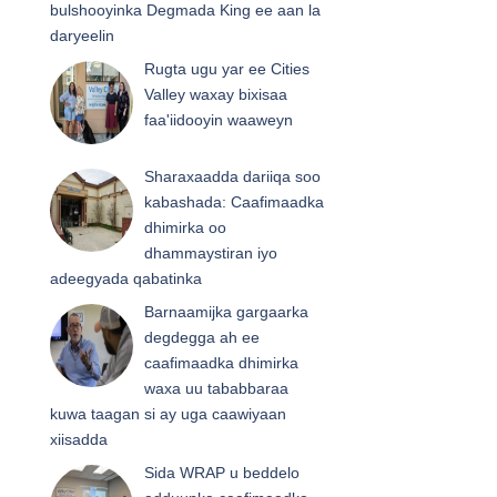
bulshooyinka Degmada King ee aan la
daryeelin
Rugta ugu yar ee Cities
Valley waxay bixisaa
faa'iidooyin waaweyn
Sharaxaadda dariiqa soo
kabashada: Caafimaadka
dhimirka oo
dhammaystiran iyo
adeegyada qabatinka
Barnaamijka gargaarka
degdegga ah ee
caafimaadka dhimirka
waxa uu tababbaraa
kuwa taagan si ay uga caawiyaan
xiisadda
Sida WRAP u beddelo