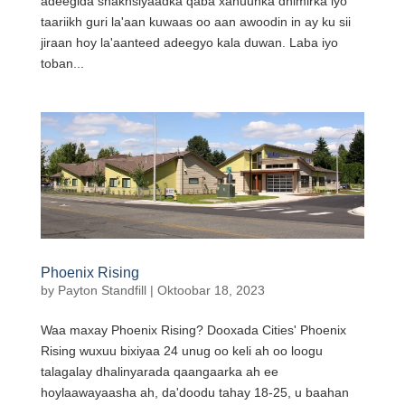
adeegida shakhsiyaadka qaba xanuunka dhimirka iyo
taariikh guri la'aan kuwaas oo aan awoodin in ay ku sii
jiraan hoy la'aanteed adeegyo kala duwan. Laba iyo
toban...
Phoenix Rising
by
Payton Standfill
|
Oktoobar 18, 2023
Waa maxay Phoenix Rising? Dooxada Cities' Phoenix
Rising wuxuu bixiyaa 24 unug oo keli ah oo loogu
talagalay dhalinyarada qaangaarka ah ee
hoylaawayaasha ah, da'doodu tahay 18-25, u baahan