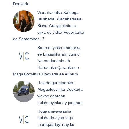
Dooxada
Wadahadalka Kafeega
Bulshada: Wadahadalka
Bisha Wacyigelinta Is-
dilka ee Jidka Federaalka
ee Sebtember 17
Boorsooyinka dhabarka
ee bilaashka ah, cunno
iyo madadaalo ah
Habeenka Qaranka ee
Magaalooyinka Dooxada ee Auburn
Rajada guuritaanka:
Magaalooyinka Dooxada
waxay gaaraan
bulshooyinka ay joogaan
Hogaamiyayaasha
bulshada ayaa lagu
martiqaaday inay ku