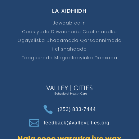
LA XIDHIIDH
Jawaab celin
Codsiyada Diiwaanada Caafimaadka
Ogaysiiska Dhaqamada Qarsoonnimada
Hel shahaado
Taageerada Magaalooyinka Dooxada

(253) 833-7444

feedback@valleycities.org
Nala soco wararka iyo wax