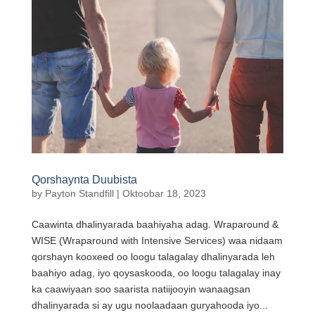
Qorshaynta Duubista
by
Payton Standfill
|
Oktoobar 18, 2023
Caawinta dhalinyarada baahiyaha adag. Wraparound &
WISE (Wraparound with Intensive Services) waa nidaam
qorshayn kooxeed oo loogu talagalay dhalinyarada leh
baahiyo adag, iyo qoysaskooda, oo loogu talagalay inay
ka caawiyaan soo saarista natiijooyin wanaagsan
dhalinyarada si ay ugu noolaadaan guryahooda iyo...