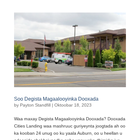
Soo Degista Magaalooyinka Dooxada
by
Payton Standfill
|
Oktoobar 18, 2023
Waa maxay Degista Magaalooyinka Dooxada? Dooxada
Cities Landing waa mashruuc guriyeynta joogtada ah oo
ka kooban 24 unug oo ku yaala Auburn, oo u heellan u