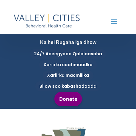
Ka hel Rugaha Iga dhow
24/7 Adeegyada Qalalaasaha
Xariirka caafimaadka
Xariirka macmiilka
Bilow soo kabashadaada