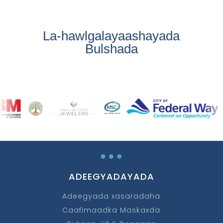
La-hawlgalayaashayada
Bulshada
…
ADEEGYADAYADA
Adeegyada xasaradaha
Caafimaadka Maskaxda