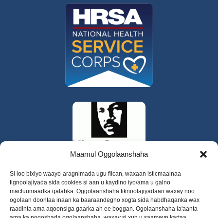
Maamul Oggolaanshaha
Si loo bixiyo waayo-aragnimada ugu fiican, waxaan isticmaalnaa
tignoolajiyada sida cookies si aan u kaydino iyo/ama u galno
macluumaadka qalabka. Oggolaanshaha tiknoolajiyadaan waxay noo
ogolaan doontaa inaan ka baaraandegno xogta sida habdhaqanka wax
raadinta ama aqoonsiga gaarka ah ee boggan. Ogolaanshaha la'aanta
ama ka noqoshada ogolaanshaha, waxay si xun u saameyn kartaa