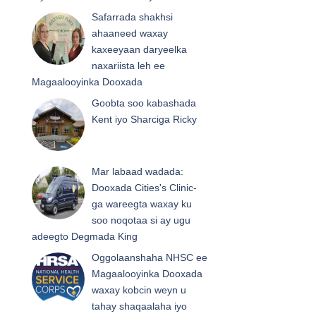
Safarrada shakhsi
ahaaneed waxay
kaxeeyaan daryeelka
naxariista leh ee
Magaalooyinka Dooxada
Goobta soo kabashada
Kent iyo Sharciga Ricky
Mar labaad wadada:
Dooxada Cities's Clinic-
ga wareegta waxay ku
soo noqotaa si ay ugu
adeegto Degmada King
Oggolaanshaha NHSC ee
Magaalooyinka Dooxada
waxay kobcin weyn u
tahay shaqaalaha iyo