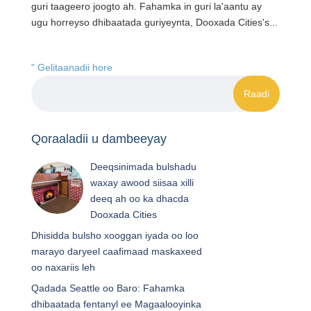
guri taageero joogto ah. Fahamka in guri la'aantu ay
ugu horreyso dhibaatada guriyeynta, Dooxada Cities's...
" Gelitaanadii hore
Qoraaladii u dambeeyay
Deeqsinimada bulshadu
waxay awood siisaa xilli
deeq ah oo ka dhacda
Dooxada Cities
Dhisidda bulsho xooggan iyada oo loo
marayo daryeel caafimaad maskaxeed
oo naxariis leh
Qadada Seattle oo Baro: Fahamka
dhibaatada fentanyl ee Magaalooyinka