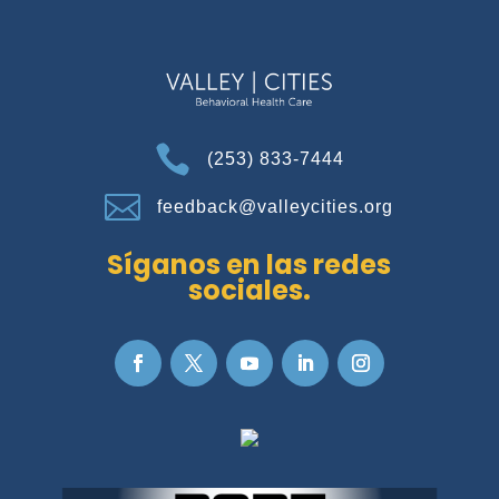

(253) 833-7444

feedback@valleycities.org
Síganos en las redes
sociales.