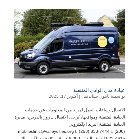
عيادة مدن الوادي المتنقلة
بواسطة
بايتون ستاندفيل
|
أكتوبر 17, 2023
الاتصال وساعات العمل لمزيد من المعلومات عن خدمات
العيادة المتنقلة ومواقعها، يُرجى الاتصال بـ روز بالدريدج، مديرة
العيادة المتنقلة البريد الإلكتروني:
mobileclinic@valleycities.org  (253) 833-7444  (206)
823-4615 الهاتف البديل } 8:30 صباحًا - 5:00 مساءً من الاثنين