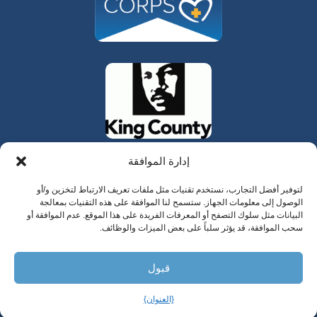
إدارة الموافقة
لتوفير أفضل التجارب، نستخدم تقنيات مثل ملفات تعريف الارتباط لتخزين و/أو
الوصول إلى معلومات الجهاز. ستسمح لنا الموافقة على هذه التقنيات بمعالجة
البيانات مثل سلوك التصفح أو المعرفات الفريدة على هذا الموقع. عدم الموافقة أو
سحب الموافقة، قد يؤثر سلباً على بعض الميزات والوظائف.
325 W Gowe Street، كينت، واشنطن 98032
قبول
حقوق الطبع والنشر 2025 وادي المدن للرعاية الصحية
السلوكية
{العنوان}
العربية‏