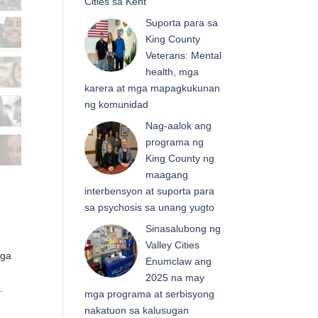
Cities sa Kent
Suporta para sa
King County
Veterans: Mental
health, mga
karera at mga mapagkukunan
ng komunidad
Nag-aalok ang
programa ng
King County ng
maagang
interbensyon at suporta para
sa psychosis sa unang yugto
Sinasalubong ng
Valley Cities
mga
Enumclaw ang
2025 na may
.
mga programa at serbisyong
nakatuon sa kalusugan