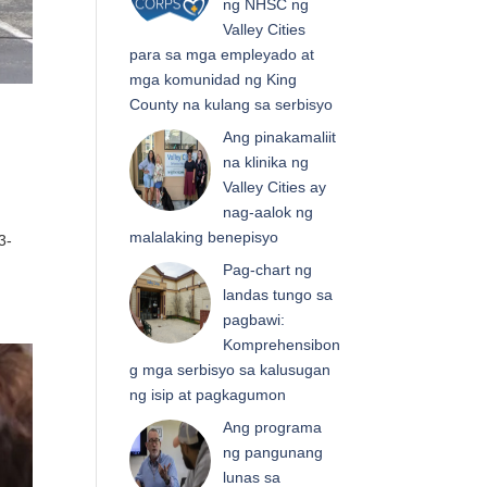
ng NHSC ng
Valley Cities
para sa mga empleyado at
mga komunidad ng King
County na kulang sa serbisyo
Ang pinakamaliit
na klinika ng
Valley Cities ay
nag-aalok ng
malalaking benepisyo
3-
Pag-chart ng
landas tungo sa
pagbawi:
Komprehensibon
g mga serbisyo sa kalusugan
ng isip at pagkagumon
Ang programa
ng pangunang
lunas sa