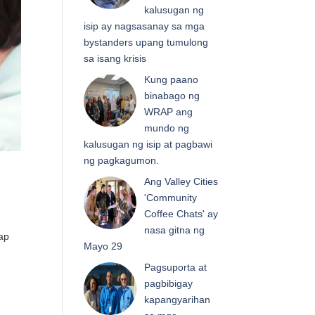
kalusugan ng
isip ay nagsasanay sa mga
bystanders upang tumulong
sa isang krisis
Kung paano
binabago ng
WRAP ang
mundo ng
kalusugan ng isip at pagbawi
ng pagkagumon.
Ang Valley Cities
'Community
Coffee Chats' ay
nasa gitna ng
gap
Mayo 29
Pagsuporta at
pagbibigay
kapangyarihan