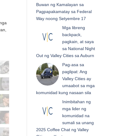
Buwan ng Kamalayan sa
Pagpapakamatay sa Federal
Way noong Setyembre 17
 mga
Mga libreng
yan,
backpack,
pagkain, at saya
sa National Night
Out ng Valley Cities sa Auburn
Pag-asa sa
paglipat: Ang
Valley Cities ay
umaabot sa mga
komunidad kung nasaan sila
Inimbitahan ng
mga lider ng
komunidad na
sumali sa unang
2025 Coffee Chat ng Valley