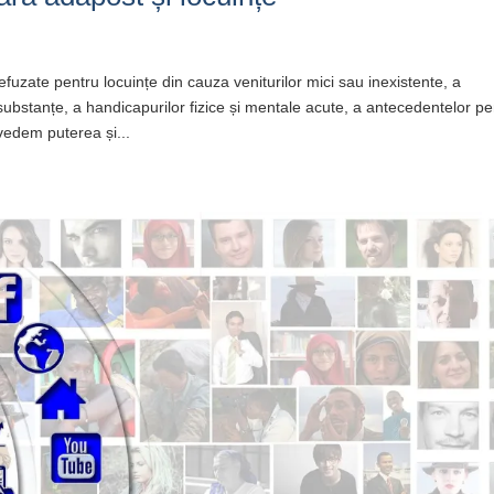
efuzate pentru locuințe din cauza veniturilor mici sau inexistente, a
e substanțe, a handicapurilor fizice și mentale acute, a antecedentelor p
 vedem puterea și...