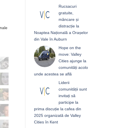
Rucsacuri
gratuite,
mâncare și
distracție la
enale
Noaptea Națională a Orașelor
din Vale în Auburn
Hope on the
move: Valley
Cities ajunge la
comunități acolo
unde acestea se află
Liderii
comunității sunt
invitați să
participe la
prima discuție la cafea din
2025 organizată de Valley
Cities în Kent