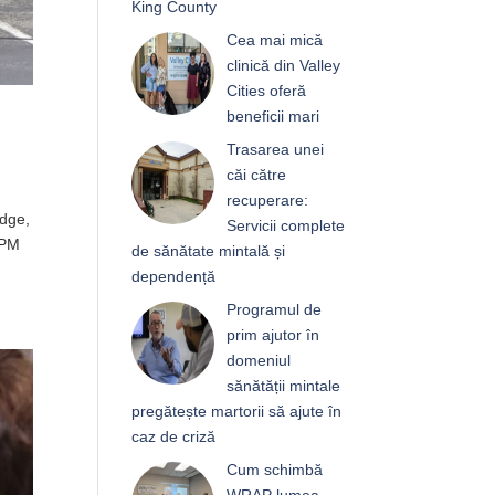
King County
Cea mai mică
clinică din Valley
Cities oferă
beneficii mari
Trasarea unei
căi către
recuperare:
idge,
Servicii complete
0PM
de sănătate mintală și
dependență
Programul de
prim ajutor în
domeniul
sănătății mintale
pregătește martorii să ajute în
caz de criză
Cum schimbă