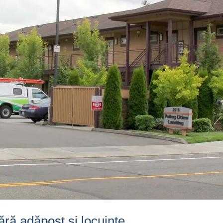
ără adăpost și locuințe