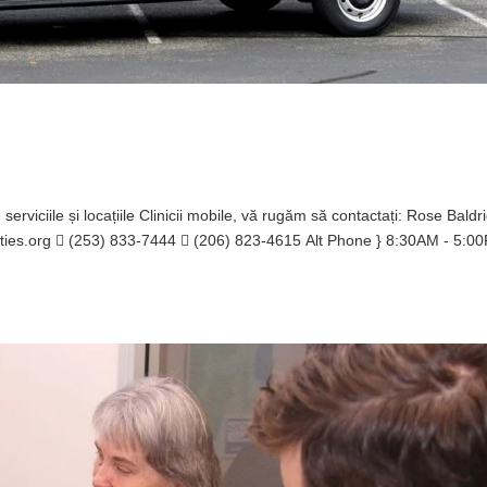
erviciile și locațiile Clinicii mobile, vă rugăm să contactați: Rose Baldr
ycities.org  (253) 833-7444  (206) 823-4615 Alt Phone } 8:30AM - 5:0