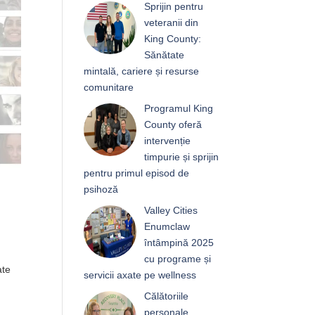
Sprijin pentru
veteranii din
King County:
Sănătate
mintală, cariere și resurse
comunitare
Programul King
County oferă
intervenție
timpurie și sprijin
pentru primul episod de
psihoză
Valley Cities
Enumclaw
întâmpină 2025
cu programe și
ate
servicii axate pe wellness
Călătoriile
personale