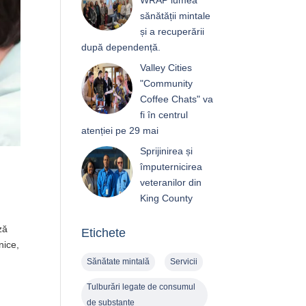
WRAP lumea
sănătății mintale
și a recuperării
după dependență.
Valley Cities
"Community
Coffee Chats" va
fi în centrul
atenției pe 29 mai
Sprijinirea și
împuternicirea
veteranilor din
King County
ază
Etichete
nice,
Sănătate mintală
Servicii
Tulburări legate de consumul
de substanțe