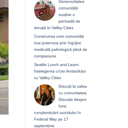
Generozitatea
comunității
susține o
perioadă de
donații în Valley Cities
Construirea unei comunități
mai puternice prin îngrijire
medicală psihologică plină de
compasiune
Seattle Lunch and Learn:
Înțelegerea crizei fentanilului
cu Valley Cities
Discuții la cafea
cu comunitatea:
Discuție despre
luna
conștientizării suicidului în
Federal Way pe 17
septembrie